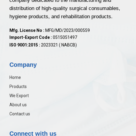
company dedicated to the manufacturing and
distribution of high-quality surgical consumables,
hygiene products, and rehabilitation products.
Mfg. License No :
MFG/MD/2023/000559
Import-Export Code :
0515051497
ISO 9001:2015 :
2023321 ( NABCB)
Company
Home
Products
We Export
About us
Contact us
Connect with us